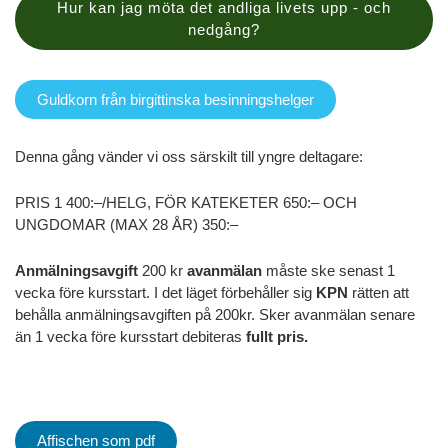
Hur kan jag möta det andliga livets upp - och
nedgång?
Guldkorn från birgittinska besinningshelger
Denna gång vänder vi oss särskilt till yngre deltagare:
PRIS 1 400:–/HELG, FÖR KATEKETER 650:– OCH
UNGDOMAR (MAX 28 ÅR) 350:–
Anmälningsavgift
200 kr
avanmälan
måste ske senast 1
vecka före kursstart. I det läget förbehåller sig
KPN
rätten att
behålla anmälningsavgiften på 200kr. Sker avanmälan senare
än 1 vecka före kursstart debiteras
fullt pris.
Affischen som pdf