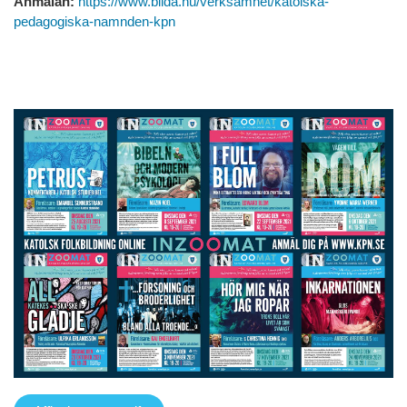
Anmälan:
https://www.bilda.nu/verksamhet/katolska-
pedagogiska-namnden-kpn