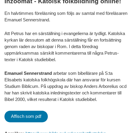
Inzoomat - Katolsk folkbildning online!
En halvtimmes föreläsning som följs av samtal med föreläsaren
Emanuel Sennerstrand.
Att Petrus har en särställning i evangelierna är tydligt. Katolska
kyrkan lär dessutom att denna särställning får en fortsättning
genom raden av biskopar i Rom. I detta föredrag
uppmärksammas särskilt kommentarerna till några Petrus-
texter i Katolsk studiebibel.
Emanuel Sennerstrand
arbetar som bibellärare på S:ta
Elisabets katolska folkhögskola där han ansvarar för kursen
Studium Biblicum. På uppdrag av biskop Anders Arborelius ocd
har han skrivit katolska inledningstexter och kommentarer till
Bibel 2000, vilket resulterat i Katolsk studiebibel.
Affisch som pdf