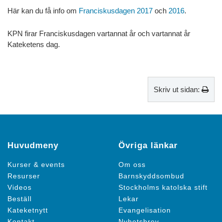
Här kan du få info om
Franciskusdagen 2017
och
2016
.
KPN firar Franciskusdagen vartannat år och vartannat år
Kateketens dag.
Skriv ut sidan:
Huvudmeny
Övriga länkar
Kurser & events
Om oss
Resurser
Barnskyddsombud
Videos
Stockholms katolska stift
Beställ
Lekar
Kateketnytt
Evangelisation
Kontakt
Nyhetsbrev