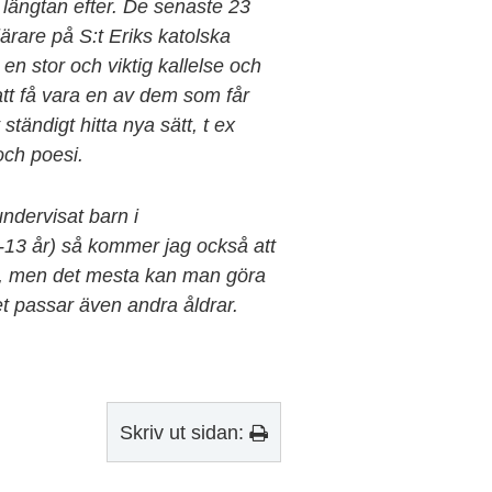
 längtan efter. De senaste 23
ärare på S:t Eriks katolska
 en stor och viktig kallelse och
att få vara en av dem som får
 ständigt hitta nya sätt, t ex
och poesi.
ndervisat barn i
-13 år) så kommer jag också att
m, men det mesta kan man göra
det passar även andra åldrar.
Skriv ut sidan: