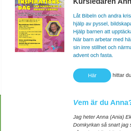
Kursledaren An
Låt Bibeln och andra kri
hjälp av pyssel, bildskap
Hjälp barnen att upptäcka
När barn arbetar med händ
sin inre stillhet och närma
advent och fasta.
hittar d
Här
V
em är du Anna
Jag heter Anna (Ania) E
Domkyrkan så snart jag s