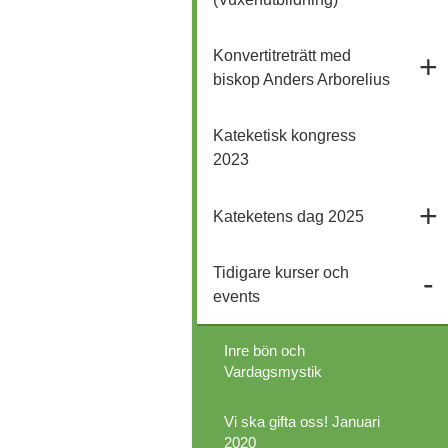
Konvertitreträtt med
biskop Anders Arborelius
Kateketisk kongress
2023
Kateketens dag 2025
Tidigare kurser och
events
Inre bön och
Vardagsmystik
Vi ska gifta oss! Januari
2020