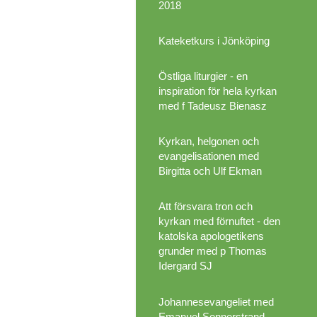
2018
Kateketkurs i Jönköping
Östliga liturgier - en
inspiration för hela kyrkan
med f Tadeusz Bienasz
Kyrkan, helgonen och
evangelisationen med
Birgitta och Ulf Ekman
Att försvara tron och
kyrkan med förnuftet - den
katolska apologetikens
grunder med p Thomas
Idergard SJ
Johannesevangeliet med
Emanuel Sennerstrand