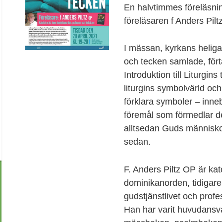
En halvtimmes föreläsni
föreläsaren f Anders Pilt
I mässan, kyrkans heligas
och tecken samlade, fört
Introduktion till Liturgin
liturgins symbolvärld och
förklara symboler – inne
föremål som förmedlar 
alltsedan Guds människo
sedan.
F. Anders Piltz OP är kat
dominikanorden, tidigare
gudstjänstlivet och profes
Han har varit huvudansva