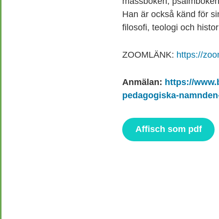
mässboken, psalmboken
Han är också känd för si
filosofi, teologi och histor
ZOOMLÄNK:
https://zo
Anmälan:
https://www.
pedagogiska-namnden
Affisch som pdf