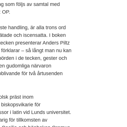
ng som följs av samtal med
z OP.
te handling, är alla trons ord
ätade och iscensatta. I boken
s tecken presenterar Anders Piltz
 förklarar – så långt man nu kan
börden i de tecken, gester och
den gudomliga närvaron
blivande för två årtusenden
olsk präst inom
 biskopsvikarie för
sor i latin vid Lunds universitet.
rig för tillkomsten av