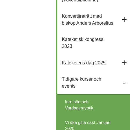
Konvertitreträtt med
biskop Anders Arborelius
Kateketisk kongress
2023
Kateketens dag 2025
Tidigare kurser och
events
Inre bön och
Vardagsmystik
Vi ska gifta oss! Januari
2020