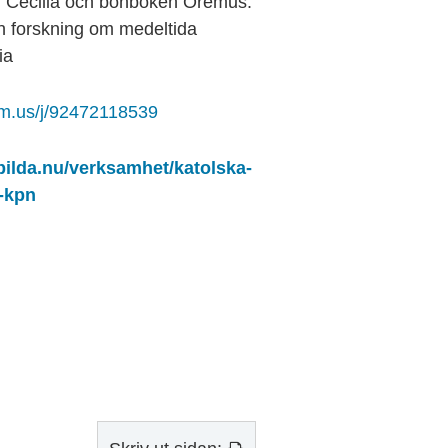
 Cecilia och bönboken Oremus.
n forskning om medeltida
ia
om.us/j/92472118539
bilda.nu/verksamhet/katolska-
-kpn