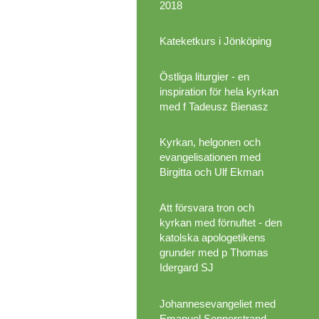
2018
Kateketkurs i Jönköping
Östliga liturgier - en
inspiration för hela kyrkan
med f Tadeusz Bienasz
Kyrkan, helgonen och
evangelisationen med
Birgitta och Ulf Ekman
Att försvara tron och
kyrkan med förnuftet - den
katolska apologetikens
grunder med p Thomas
Idergard SJ
Johannesevangeliet med
Emanuel Sennerstrand