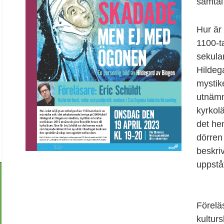
samtal
Hur är 
1100-ta
sekula
Hildeg
mystik
utnämn
kyrkolä
det he
dörren 
beskri
uppstå
Förelä
kultur