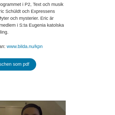
rogrammet i P2, Text och musik
ic Schüldt och Expressens
yter och mysterier. Eric är
medlem i S:ta Eugenia katolska
ling.
an:
www.bilda.nu/kpn
ischen som pdf