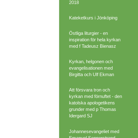
2018
Kateketkurs i Jönköping
Östliga liturgier - en
inspiration för hela kyrkan
med f Tadeusz Bienasz
Kyrkan, helgonen och
evangelisationen med
Birgitta och Ulf Ekman
Att försvara tron och
kyrkan med förnuftet - den
katolska apologetikens
grunder med p Thomas
Idergard SJ
Johannesevangeliet med
Emanuel Sennerstrand