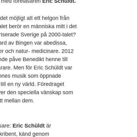
 med föreläsaren
Eric Schüldt.
det möjligt att ett helgon från
let berör en människa mitt i det
riserade Sverige på 2000-talet?
ard av Bingen var abedissa,
er och natur- medicinare. 2012
de påve Benedikt henne till
rare. Men för Eric Schüldt var
nnes musik som öppnade
till en ny värld. Föredraget
ver den speciella vänskap som
tt mellan dem.
sare:
Eric Schüldt
är
skribent, känd genom