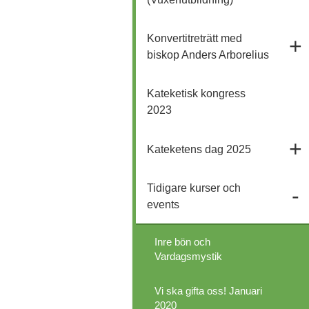
Konvertitreträtt med
biskop Anders Arborelius
Kateketisk kongress
2023
Kateketens dag 2025
Tidigare kurser och
events
Inre bön och
Vardagsmystik
Vi ska gifta oss! Januari
2020