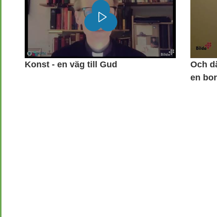
Konst - en väg till Gud
Och dä
en bor