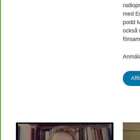
radiop
med Er
podd M
också 
försam
Anmäl
Aff