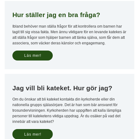
Hur ställer jag en bra fråga?
Ibland behöver man ställa frågor för att kontrollera om barnen har
tagit till sig vissa fakta. Men ännu viktigare för en levande katekes är
att ställa frågor som hjälper barnen att tänka själva, som får dem att
associera, som väcker deras känslor och engagemang.
Läs mer!
Jag vill bli kateket. Hur gör jag?
Om du önskar att bli kateket kontakta din kyrkoherde eller din
nationella grupps själasörjare. Det är han som bär ansvaret för
trosundervisningen. Kyrkoherden har uppgiften att kalla lämpliga
personer till kateketens viktiga uppdrag. Är du osäker på vad det
innebär att vara kateket?
Läs mer!