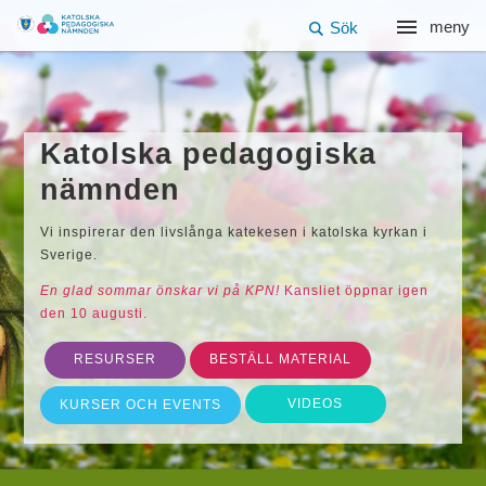
meny
Sök
Katolska pedagogiska
nämnden
Vi inspirerar den livslånga katekesen i katolska kyrkan i
Sverige.
En glad sommar önskar vi på KPN!
Kansliet öppnar igen
den 10 augusti.
RESURSER
BESTÄLL MATERIAL
VIDEOS
KURSER OCH EVENTS