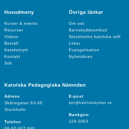
Huvudmeny
Övriga länkar
Kurser & events
Om oss
Resurser
Barnskyddsombud
Videos
Stockholms katolska stift
Beställ
Lekar
Kateketnytt
Evangelisation
Kontakt
Nyhetsbrev
Sök
Katolska Pedagogiska Nämnden
Adress
E-post
Skånegatan 63-65
kpn@katolskakyrkan.se
Stockholm
Bankgiro
119-2053
Telefon
08-50 557 660