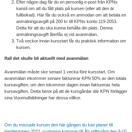
Efter någon dag får du en personlig e-post från KPNs
kansli om att du fått plats på kursen (eller att den är
fullbokad). Här får du också en anmodan om att betala en
anmälningsavgift på 200 kr till KPNs konto 119-2053.
Detta för att du ska kunna behålla din plats. Denna
anmälningsavgift återfås ej vid avanmälan.
Två veckor innan kursstart får du praktisk information om
kursen.
Ifall det skulle bli aktuellt med avanmälan
Avanmälan måste ske senast 1 vecka före kursstart. Om
avanmälan inkommer senare fakturerar KPN 50% av den totala
kursavgiften, om den inkommer dagen innan faktureras hela
kursavgiften. Detta beror på att de kursgårdar där KPN förlägger
sina Vuxenutbildningar har dessa villkor.
Om du missade kursen den här gången du kan planer till
höstterminen 2022, systrarna kommer till Åh stiftsgård den 9-10