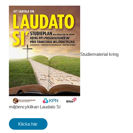
Studiematerial kring
miljöencyklikan Laudato Sí
Klicka här