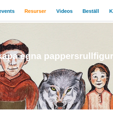
events
Resurser
Videos
Beställ
K
apa egna pappersrullfigu