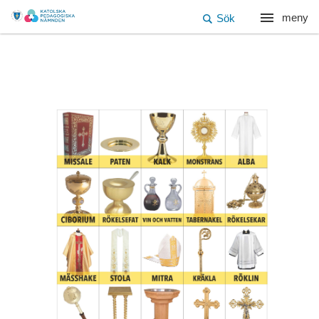
meny
Sök