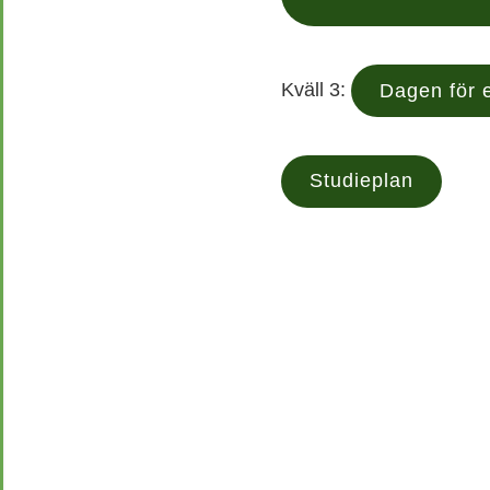
Kväll 3:
Dagen för e
Studieplan