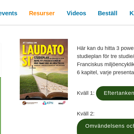
events
Resurser
Videos
Beställ
K
Här kan du hitta 3 powe
studieplan för tre studi
Franciskus miljöencykli
6 kapitel, varje present
Kväll 1:
Eftertanken
Kväll 2:
Omvändelsens och