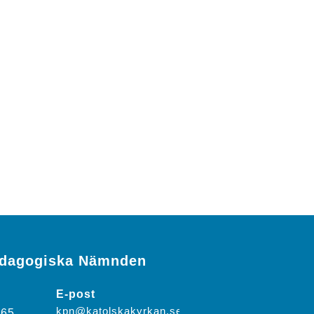
edagogiska Nämnden
E-post
kpn@katolskakyrkan.se
-65