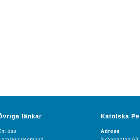
Övriga länkar
Katolska P
Om oss
Adress
Barnskyddsombud
Skånegatan 63