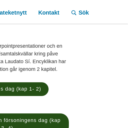
ateketnytt
Kontakt
Sök
rpointpresentationer och en
e/samtalskvällar kring påve
ka Laudato Sí. Encyklikan har
ation går igenom 2 kapitel.
s dag (kap 1- 2)
 försoningens dag (kap
3- 4)