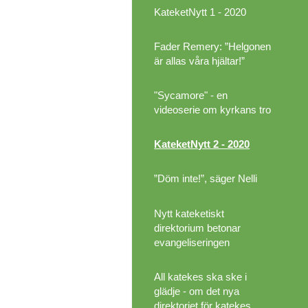
KateketNytt 1 - 2020
Fader Remery: ”Helgonen
är allas våra hjältar!”
"Sycamore" - en
videoserie om kyrkans tro
KateketNytt 2 - 2020
”Döm inte!”, säger Nelli
Nytt kateketiskt
direktorium betonar
evangeliseringen
All katekes ska ske i
glädje - om det nya
direktoriet för katekes