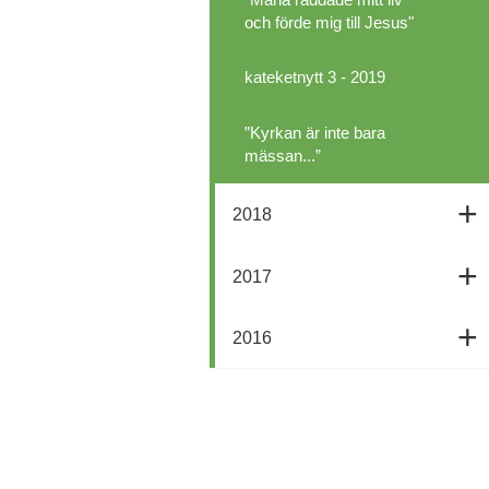
"Maria räddade mitt liv
och förde mig till Jesus"
kateketnytt 3 - 2019
”Kyrkan är inte bara
mässan...”
2018
2017
2016