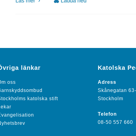
Läs mer
Ladda ned
Övriga länkar
Katolska P
Om oss
Adress
Barnskyddsombud
Skånegatan 63
tockholms katolska stift
Stockholm
Lekar
Telefon
Evangelisation
08-50 557 660
Nyhetsbrev