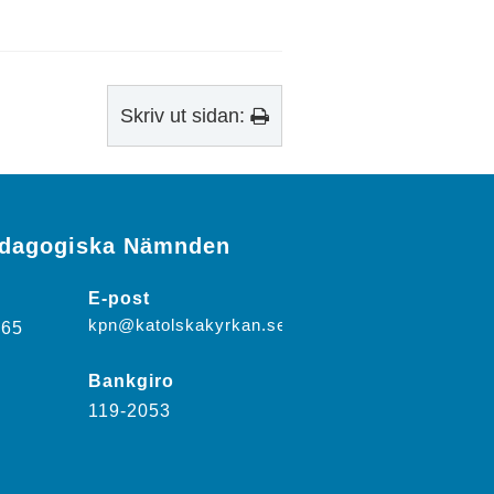
Skriv ut sidan:
edagogiska Nämnden
E-post
kpn@katolskakyrkan.se
-65
Bankgiro
119-2053