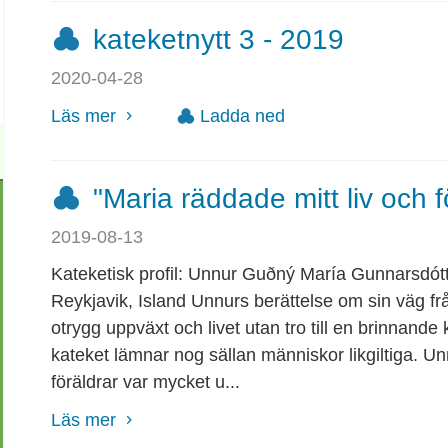
kateketnytt 3 - 2019
2020-04-28
Läs mer
Ladda ned
"Maria räddade mitt liv och f
2019-08-13
Kateketisk profil: Unnur Guðný María Gunnarsdótt
Reykjavik, Island Unnurs berättelse om sin väg fr
otrygg uppväxt och livet utan tro till en brinnande 
kateket lämnar nog sällan människor likgiltiga. U
föräldrar var mycket u...
Läs mer