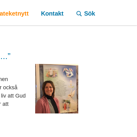
ateketnytt
Kontakt
Sök
..”
onen
r också
liv att Gud
 att