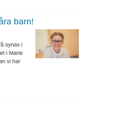
våra barn!
få synas i
et i Marie
an vi har