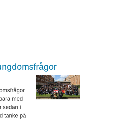
 ungdomsfrågor
domsfrågor
e bara med
m sedan i
d tanke på