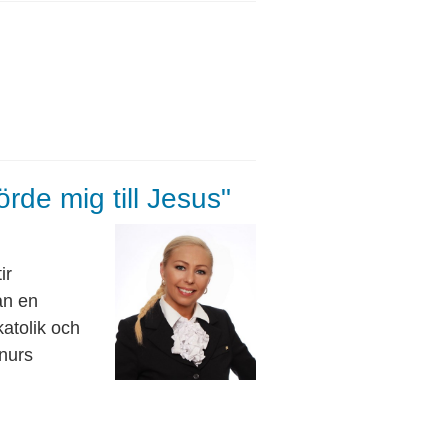
örde mig till Jesus"
ir
ån en
katolik och
nnurs