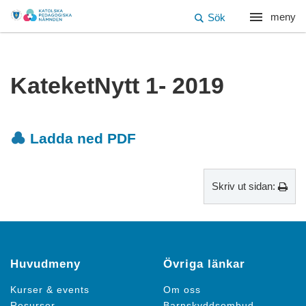
meny
Sök
KateketNytt 1- 2019
Ladda ned PDF
Skriv ut sidan:
Huvudmeny
Övriga länkar
Kurser & events
Om oss
Resurser
Barnskyddsombud