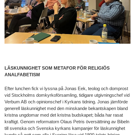
LÄSKUNNIGHET SOM METAFOR FÖR RELIGIÖS
ANALFABETISM
Efter lunchen fick vi lyssna på Jonas Eek, teolog och domprost
vid Stockholms domkyrkoförsamling, tidigare utgivningschef vid
Verbum AB och opinionschef i Kyrkans tidning. Jonas jämförde
generell läskunnighet med den minskande bekantskapen bland
kristna ungdomar med det kristna budskapet; båda har rasat
kraftigt. Genom reformatorn Olaus Petris översättning av Bibeln
till svenska och Svenska kyrkans kampanjer för läskunnighet
kunde så gott som alla i Sverige läsa vid 1800-talets början.