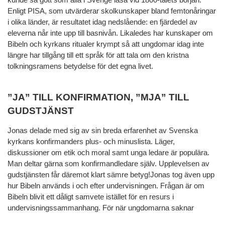
Enligt PISA, som utvärderar skolkunskaper bland femtonåringar
i olika länder, är resultatet idag nedslående: en fjärdedel av
eleverna når inte upp till basnivån. Likaledes har kunskaper om
Bibeln och kyrkans ritualer krympt så att ungdomar idag inte
längre har tillgång till ett språk för att tala om den kristna
tolkningsramens betydelse för det egna livet.
”JA” TILL KONFIRMATION, ”MJA” TILL
GUDSTJÄNST
Jonas delade med sig av sin breda erfarenhet av Svenska
kyrkans konfirmanders plus- och minuslista. Läger,
diskussioner om etik och moral samt unga ledare är populära.
Man deltar gärna som konfirmandledare själv. Upplevelsen av
gudstjänsten får däremot klart sämre betyg!Jonas tog även upp
hur Bibeln används i och efter undervisningen. Frågan är om
Bibeln blivit ett dåligt samvete istället för en resurs i
undervisningssammanhang. För när ungdomarna saknar