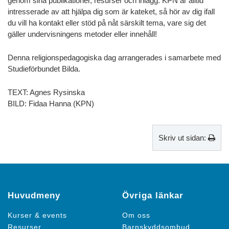
genom sina publikationer, resurser och inlägg. KPN är alltid
intresserade av att hjälpa dig som är kateket, så hör av dig ifall
du vill ha kontakt eller stöd på nåt särskilt tema, vare sig det
gäller undervisningens metoder eller innehåll!
Denna religionspedagogiska dag arrangerades i samarbete med
Studieförbundet Bilda.
TEXT:
Agnes Rysinska
BILD: Fidaa Hanna (KPN)
Skriv ut sidan:
Huvudmeny
Övriga länkar
Kurser & events
Om oss
Resurser
Barnskyddsombud