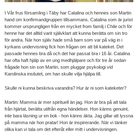
I Vår frus församling i Täby har Catalina och hennes son Martin
hand om konfirmandgruppen tillsammans. Catalina som är jurist
kommer ursprungligen från en mycket from familj i Chile och för
henne har det alltid varit självklart att kunna berätta om sin tro
för andra. När hon själv hade små barn som var på väg in i
kyrkans undervisning fick hon frågan om att bli kateket. Det
passade hennes bra då och det har passat bra i 16 år. Catalina
har ofta haft hjälp av en ung medhjälpare och för tre år sedan
frågade hon sin son Martin, som pluggar psykologi vid
Karolinska insitutet, om han skulle vilja hjälpa till.
Skulle ni kunna beskriva varandra? Hur är ni som kateketer?
Martin: Mamma är mer spirituell än jag. Hon är bra på att tala
från hjärtat, berätta utifrån egna händelser. Hon känns genuint,
inte bara läsning ur en bok - hon känns äkta. Jag gillar att lyssna
på mamma när hon pratar! Hon är inspirerande. När vi tänker
olika kan vi tala om det efteråt eller mitt i undervisningen.