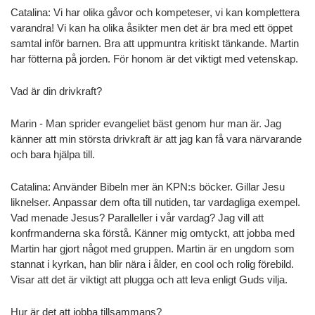
Catalina: Vi har olika gåvor och kompeteser, vi kan komplettera
varandra! Vi kan ha olika åsikter men det är bra med ett öppet
samtal inför barnen. Bra att uppmuntra kritiskt tänkande. Martin
har fötterna på jorden. För honom är det viktigt med vetenskap.
Vad är din drivkraft?
Marin - Man sprider evangeliet bäst genom hur man är. Jag
känner att min största drivkraft är att jag kan få vara närvarande
och bara hjälpa till.
Catalina: Använder Bibeln mer än KPN:s böcker. Gillar Jesu
liknelser. Anpassar dem ofta till nutiden, tar vardagliga exempel.
Vad menade Jesus? Paralleller i vår vardag? Jag vill att
konfrmanderna ska förstå. Känner mig omtyckt, att jobba med
Martin har gjort något med gruppen. Martin är en ungdom som
stannat i kyrkan, han blir nära i ålder, en cool och rolig förebild.
Visar att det är viktigt att plugga och att leva enligt Guds vilja.
Hur är det att jobba tillsammans?