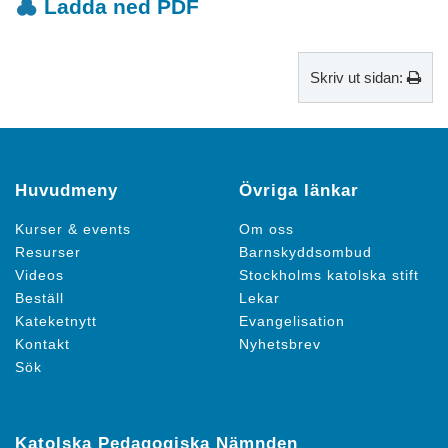
Ladda ned PDF
Skriv ut sidan:
Huvudmeny
Övriga länkar
Kurser & events
Om oss
Resurser
Barnskyddsombud
Videos
Stockholms katolska stift
Beställ
Lekar
Kateketnytt
Evangelisation
Kontakt
Nyhetsbrev
Sök
Katolska Pedagogiska Nämnden