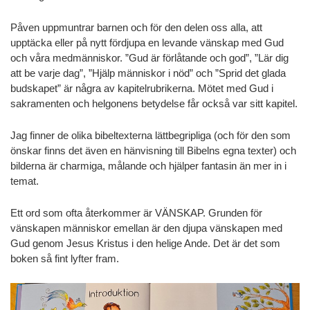
Påven uppmuntrar barnen och för den delen oss alla, att
upptäcka eller på nytt fördjupa en levande vänskap med Gud
och våra medmänniskor. ”Gud är förlåtande och god”, ”Lär dig
att be varje dag”, ”Hjälp människor i nöd” och ”Sprid det glada
budskapet” är några av kapitelrubrikerna. Mötet med Gud i
sakramenten och helgonens betydelse får också var sitt kapitel.
Jag finner de olika bibeltexterna lättbegripliga (och för den som
önskar finns det även en hänvisning till Bibelns egna texter) och
bilderna är charmiga, målande och hjälper fantasin än mer in i
temat.
Ett ord som ofta återkommer är VÄNSKAP. Grunden för
vänskapen människor emellan är den djupa vänskapen med
Gud genom Jesus Kristus i den helige Ande. Det är det som
boken så fint lyfter fram.