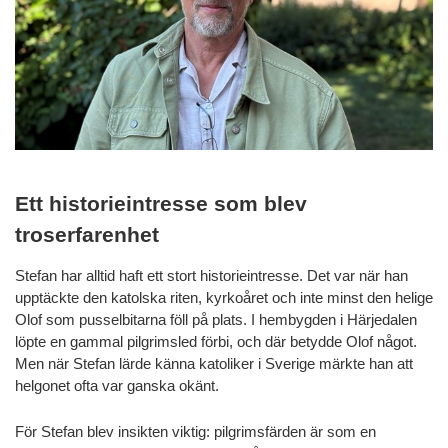
Ett historieintresse som blev
troserfarenhet
Stefan har alltid haft ett stort historieintresse. Det var när han
upptäckte den katolska riten, kyrkoåret och inte minst den helige
Olof som pusselbitarna föll på plats. I hembygden i Härjedalen
löpte en gammal pilgrimsled förbi, och där betydde Olof något.
Men när Stefan lärde känna katoliker i Sverige märkte han att
helgonet ofta var ganska okänt.
För Stefan blev insikten viktig: pilgrimsfärden är som en