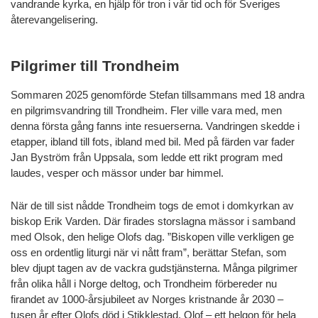
vandrande kyrka, en hjälp för tron i vår tid och för Sveriges
återevangelisering.
Pilgrimer till Trondheim
Sommaren 2025 genomförde Stefan tillsammans med 18 andra
en pilgrimsvandring till Trondheim. Fler ville vara med, men
denna första gång fanns inte resuerserna. Vandringen skedde i
etapper, ibland till fots, ibland med bil. Med på färden var fader
Jan Byström från Uppsala, som ledde ett rikt program med
laudes, vesper och mässor under bar himmel.
När de till sist nådde Trondheim togs de emot i domkyrkan av
biskop Erik Varden. Där firades storslagna mässor i samband
med Olsok, den helige Olofs dag. ”Biskopen ville verkligen ge
oss en ordentlig liturgi när vi nått fram”, berättar Stefan, som
blev djupt tagen av de vackra gudstjänsterna. Många pilgrimer
från olika håll i Norge deltog, och Trondheim förbereder nu
firandet av 1000-årsjubileet av Norges kristnande år 2030 –
tusen år efter Olofs död i Stikklestad. Olof – ett helgon för hela