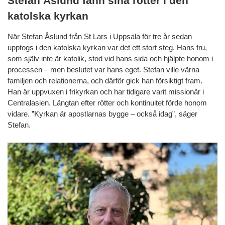
Stefan Åslund fann sina rötter i den
katolska kyrkan
När Stefan Åslund från St Lars i Uppsala för tre år sedan
upptogs i den katolska kyrkan var det ett stort steg. Hans fru,
som själv inte är katolik, stod vid hans sida och hjälpte honom i
processen – men beslutet var hans eget. Stefan ville värna
familjen och relationerna, och därför gick han försiktigt fram.
Han är uppvuxen i frikyrkan och har tidigare varit missionär i
Centralasien. Längtan efter rötter och kontinuitet förde honom
vidare. ”Kyrkan är apostlarnas bygge – också idag”, säger
Stefan.