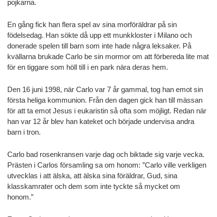
pojkarna.
En gång fick han flera spel av sina morföräldrar på sin
födelsedag. Han sökte då upp ett munkkloster i Milano och
donerade spelen till barn som inte hade några leksaker. På
kvällarna brukade Carlo be sin mormor om att förbereda lite mat
för en tiggare som höll till i en park nära deras hem.
Den 16 juni 1998, när Carlo var 7 år gammal, tog han emot sin
första heliga kommunion. Från den dagen gick han till mässan
för att ta emot Jesus i eukaristin så ofta som möjligt. Redan när
han var 12 år blev han kateket och började undervisa andra
barn i tron.
Carlo bad rosenkransen varje dag och biktade sig varje vecka.
Prästen i Carlos församling sa om honom: ”Carlo ville verkligen
utvecklas i att älska, att älska sina föräldrar, Gud, sina
klasskamrater och dem som inte tyckte så mycket om
honom.”