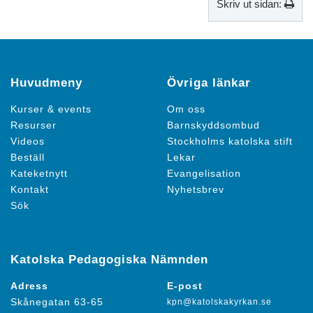
Skriv ut sidan:
Huvudmeny
Övriga länkar
Kurser & events
Om oss
Resurser
Barnskyddsombud
Videos
Stockholms katolska stift
Beställ
Lekar
Kateketnytt
Evangelisation
Kontakt
Nyhetsbrev
Sök
Katolska Pedagogiska Nämnden
Adress
E-post
Skånegatan 63-65
kpn@katolskakyrkan.se