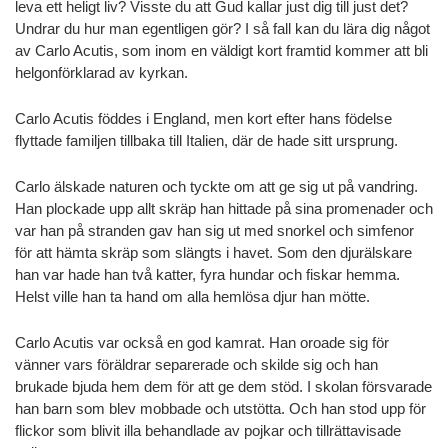
leva ett heligt liv? Visste du att Gud kallar just dig till just det?
Undrar du hur man egentligen gör? I så fall kan du lära dig något
av Carlo Acutis, som inom en väldigt kort framtid kommer att bli
helgonförklarad av kyrkan.
Carlo Acutis föddes i England, men kort efter hans födelse
flyttade familjen tillbaka till Italien, där de hade sitt ursprung.
Carlo älskade naturen och tyckte om att ge sig ut på vandring.
Han plockade upp allt skräp han hittade på sina promenader och
var han på stranden gav han sig ut med snorkel och simfenor
för att hämta skräp som slängts i havet. Som den djurälskare
han var hade han två katter, fyra hundar och fiskar hemma.
Helst ville han ta hand om alla hemlösa djur han mötte.
Carlo Acutis var också en god kamrat. Han oroade sig för
vänner vars föräldrar separerade och skilde sig och han
brukade bjuda hem dem för att ge dem stöd. I skolan försvarade
han barn som blev mobbade och utstötta. Och han stod upp för
flickor som blivit illa behandlade av pojkar och tillrättavisade