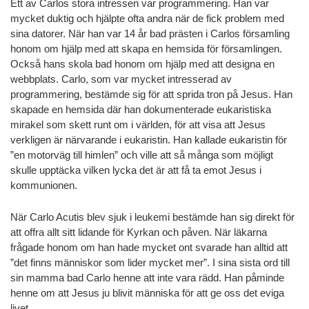
Ett av Carlos stora intressen var programmering. Han var
mycket duktig och hjälpte ofta andra när de fick problem med
sina datorer. När han var 14 år bad prästen i Carlos församling
honom om hjälp med att skapa en hemsida för församlingen.
Också hans skola bad honom om hjälp med att designa en
webbplats. Carlo, som var mycket intresserad av
programmering, bestämde sig för att sprida tron på Jesus. Han
skapade en hemsida där han dokumenterade eukaristiska
mirakel som skett runt om i världen, för att visa att Jesus
verkligen är närvarande i eukaristin. Han kallade eukaristin för
”en motorväg till himlen” och ville att så många som möjligt
skulle upptäcka vilken lycka det är att få ta emot Jesus i
kommunionen.
När Carlo Acutis blev sjuk i leukemi bestämde han sig direkt för
att offra allt sitt lidande för Kyrkan och påven. När läkarna
frågade honom om han hade mycket ont svarade han alltid att
”det finns människor som lider mycket mer”. I sina sista ord till
sin mamma bad Carlo henne att inte vara rädd. Han påminde
henne om att Jesus ju blivit människa för att ge oss det eviga
livet.