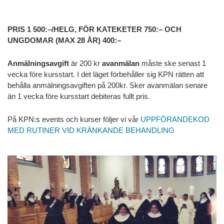
PRIS 1 500:–/HELG, FÖR KATEKETER 750:– OCH
UNGDOMAR (MAX 28 ÅR) 400:–
Anmälningsavgift
är 200 kr
avanmälan
måste ske senast 1
vecka före kursstart. I det läget förbehåller sig KPN rätten att
behålla anmälningsavgiften på 200kr. Sker avanmälan senare
än 1 vecka före kursstart debiteras fullt pris.
På KPN:s events och kurser följer vi vår
UPPFÖRANDEKOD
MED RUTINER VID KRÄNKANDE BEHANDLING