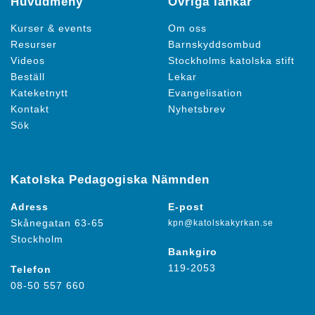
Huvudmeny
Övriga länkar
Kurser & events
Om oss
Resurser
Barnskyddsombud
Videos
Stockholms katolska stift
Beställ
Lekar
Kateketnytt
Evangelisation
Kontakt
Nyhetsbrev
Sök
Katolska Pedagogiska Nämnden
Adress
E-post
Skånegatan 63-65
kpn@katolskakyrkan.se
Stockholm
Bankgiro
119-2053
Telefon
08-50 557 660