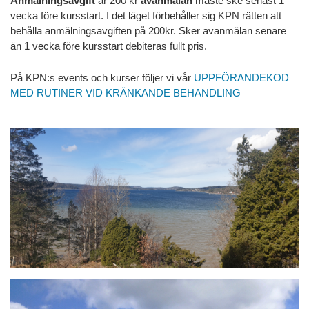
Anmälningsavgift
är 200 kr
avanmälan
måste ske senast 1
vecka före kursstart. I det läget förbehåller sig KPN rätten att
behålla anmälningsavgiften på 200kr. Sker avanmälan senare
än 1 vecka före kursstart debiteras fullt pris.
På KPN:s events och kurser följer vi vår
UPPFÖRANDEKOD
MED RUTINER VID KRÄNKANDE BEHANDLING