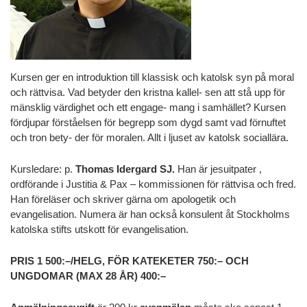
Kursen ger en introduktion till klassisk och katolsk syn på moral
och rättvisa. Vad betyder den kristna kallel- sen att stå upp för
mänsklig värdighet och ett engage- mang i samhället? Kursen
fördjupar förståelsen för begrepp som dygd samt vad förnuftet
och tron bety- der för moralen. Allt i ljuset av katolsk sociallära.
Kursledare: p.
Thomas Idergard SJ.
Han är jesuitpater ,
ordförande i Justitia & Pax – kommissionen för rättvisa och fred.
Han föreläser och skriver gärna om apologetik och
evangelisation. Numera är han också konsulent åt Stockholms
katolska stifts utskott för evangelisation.
PRIS 1 500:–/HELG, FÖR KATEKETER 750:– OCH
UNGDOMAR (MAX 28 ÅR) 400:–