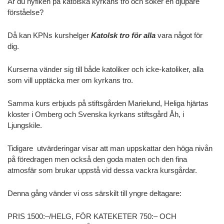
Är du nyfiken på katolska kyrkans tro och söker en djupare
förståelse?
Då kan KPNs kurshelger
Katolsk tro för alla
vara något för
dig.
Kurserna vänder sig till både katoliker och icke-katoliker, alla
som vill upptäcka mer om kyrkans tro.
Samma kurs erbjuds på stiftsgården Marielund, Heliga hjärtas
kloster i Omberg och Svenska kyrkans stiftsgård Åh, i
Ljungskile.
Tidigare utvärderingar visar att man uppskattar den höga nivån
på föredragen men också den goda maten och den fina
atmosfär som brukar uppstå vid dessa vackra kursgårdar.
Denna gång vänder vi oss särskilt till yngre deltagare:
PRIS 1500:–/HELG, FÖR KATEKETER 750:– OCH