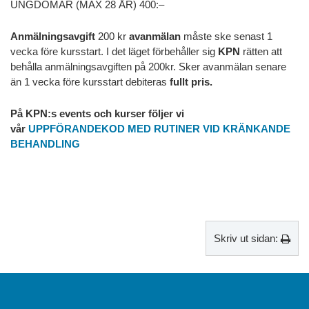
UNGDOMAR (MAX 28 ÅR) 400:–
Anmälningsavgift
200 kr
avanmälan
måste ske senast 1
vecka före kursstart. I det läget förbehåller sig
KPN
rätten att
behålla anmälningsavgiften på 200kr. Sker avanmälan senare
än 1 vecka före kursstart debiteras
fullt pris.
På KPN:s events och kurser följer vi
vår
UPPFÖRANDEKOD MED RUTINER VID KRÄNKANDE
BEHANDLING
Skriv ut sidan: