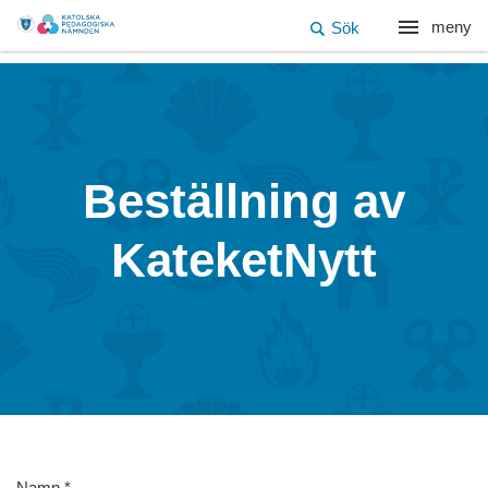
meny
Sök
Beställning av
KateketNytt
Namn
*