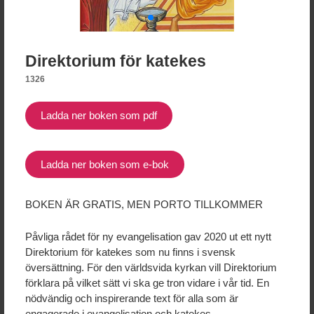
Direktorium för katekes
1326
Ladda ner boken som pdf
Ladda ner boken som e-bok
Sycamore-boken
BOKEN ÄR GRATIS, MEN PORTO TILLKOMMER
150 kr
Läs mer
Påvliga rådet för ny evangelisation gav 2020 ut ett nytt
Direktorium för katekes som nu finns i svensk
översättning. För den världsvida kyrkan vill Direktorium
Alla priser är inklusive moms
förklara på vilket sätt vi ska ge tron vidare i vår tid. En
nödvändig och inspirerande text för alla som är
engagerade i evangelisation och katekes.