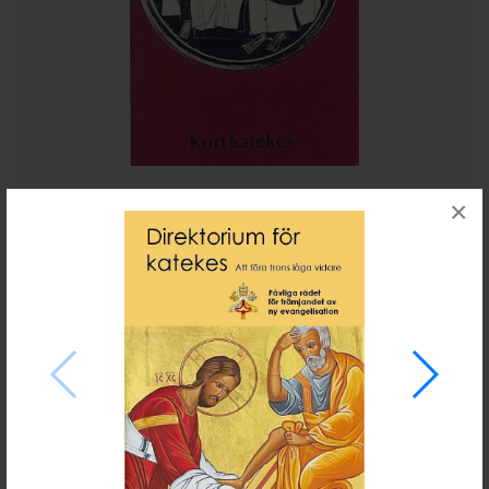
×
Kort katekes
10 kr
Läs mer