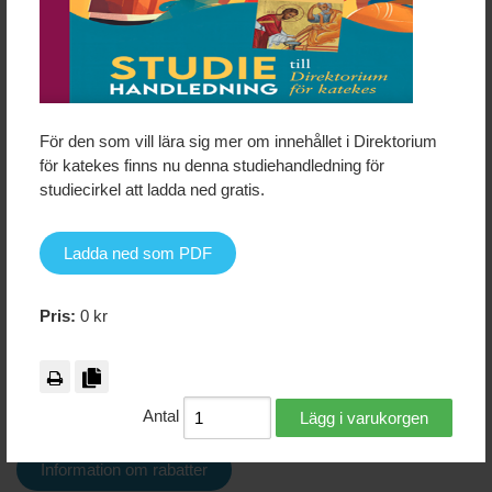
För den som vill lära sig mer om innehållet i Direktorium
för katekes finns nu denna studiehandledning för
studiecirkel att ladda ned gratis.
Ladda ned som PDF
Pris:
0 kr
OBS! När du beställer böcker från oss tillkommer
portokostnader.
Antal
Lägg i varukorgen
Information om rabatter