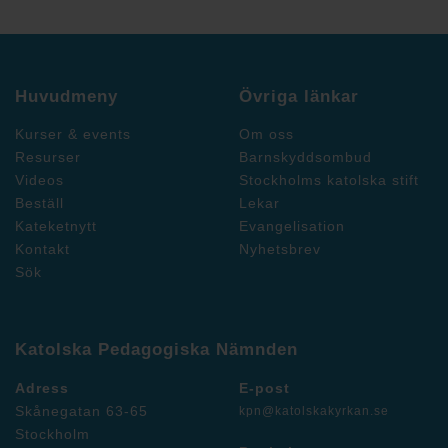
Huvudmeny
Övriga länkar
Kurser & events
Om oss
Resurser
Barnskyddsombud
Videos
Stockholms katolska stift
Beställ
Lekar
Kateketnytt
Evangelisation
Kontakt
Nyhetsbrev
Sök
Katolska Pedagogiska Nämnden
Adress
E-post
Skånegatan 63-65
kpn@katolskakyrkan.se
Stockholm